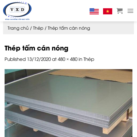
Skip
to
content
Trang chủ
/
Thép
/
Thép tấm cán nóng
Thép tấm cán nóng
Published
13/12/2020
at
480 × 480
in
Thép