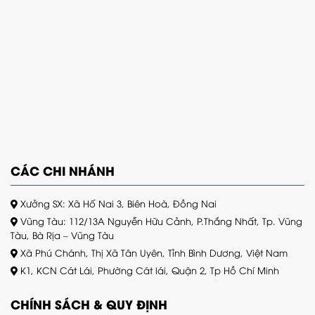
CÁC CHI NHÁNH
Xưởng SX: Xã Hố Nai 3, Biên Hoà, Đồng Nai
Vũng Tàu: 112/13A Nguyễn Hữu Cảnh, P.Thắng Nhất, Tp. Vũng
Tàu, Bà Rịa – Vũng Tàu
Xã Phú Chánh, Thị Xã Tân Uyên, Tỉnh Bình Dương, Việt Nam
K1, KCN Cát Lái, Phường Cát lái, Quận 2, Tp Hồ Chí Minh
CHÍNH SÁCH & QUY ĐỊNH