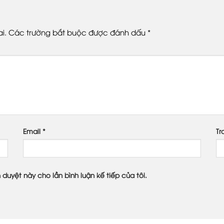
i.
Các trường bắt buộc được đánh dấu
*
Email
*
Tr
h duyệt này cho lần bình luận kế tiếp của tôi.