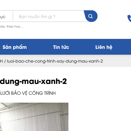
Tìm
kiếm:
ộp, thep hop,...
Sản phẩm
Tin tức
Liên hệ
NH
/
luoi-bao-che-cong-trinh-xay-dung-mau-xanh-2
y-dung-mau-xanh-2
-LƯỚI BẢO VỆ CÔNG TRÌNH