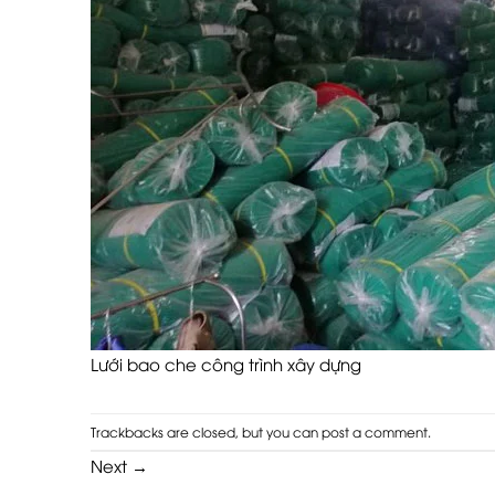
Lưới bao che công trình xây dựng
Trackbacks are closed, but you can
post a comment
.
Next
→