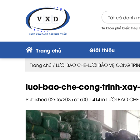
Skip
to
content
Từ khóa phổ biến:
thép h
Giới thiệu
Trang chủ
Trang chủ
/
LƯỚI BAO CHE-LƯỚI BẢO VỆ CÔNG TRÌ
luoi-bao-che-cong-trinh-xa
Published
02/06/2025
at
600 × 414
in
LƯỚI BAO CHE