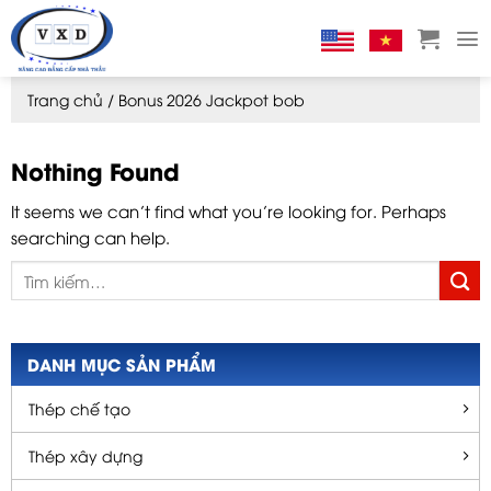
Skip
to
content
Trang chủ
/
Bonus 2026 Jackpot bob
Nothing Found
It seems we can’t find what you’re looking for. Perhaps
searching can help.
DANH MỤC SẢN PHẨM
Thép chế tạo
Thép xây dựng