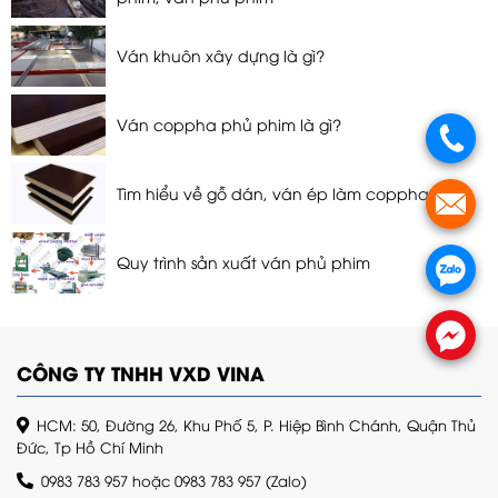
Ván khuôn xây dựng là gì?
Ván coppha phủ phim là gì?
Tìm hiểu về gỗ dán, ván ép làm coppha
Quy trình sản xuất ván phủ phim
CÔNG TY TNHH VXD VINA
HCM: 50, Đường 26, Khu Phố 5, P. Hiệp Bình Chánh, Quận Thủ
Đức, Tp Hồ Chí Minh
0983 783 957
hoặc
0983 783 957
(Zalo)