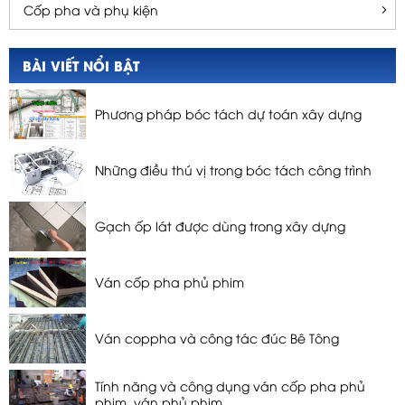
Cốp pha và phụ kiện
BÀI VIẾT NỔI BẬT
Phương pháp bóc tách dự toán xây dựng
Những điều thú vị trong bóc tách công trình
Gạch ốp lát được dùng trong xây dựng
Ván cốp pha phủ phim
Ván coppha và công tác đúc Bê Tông
Tính năng và công dụng ván cốp pha phủ
phim, ván phủ phim