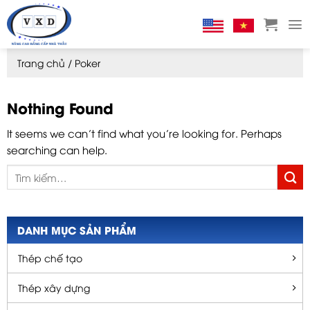
Skip
to
content
Trang chủ
/
Poker
Nothing Found
It seems we can’t find what you’re looking for. Perhaps
searching can help.
DANH MỤC SẢN PHẨM
Thép chế tạo
Thép xây dựng