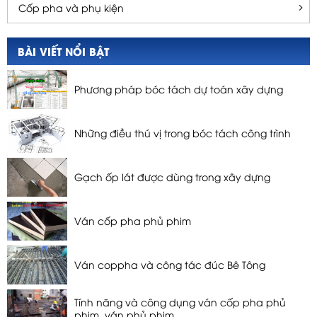
Cốp pha và phụ kiện
BÀI VIẾT NỔI BẬT
Phương pháp bóc tách dự toán xây dựng
Những điều thú vị trong bóc tách công trình
Gạch ốp lát được dùng trong xây dựng
Ván cốp pha phủ phim
Ván coppha và công tác đúc Bê Tông
Tính năng và công dụng ván cốp pha phủ
phim, ván phủ phim