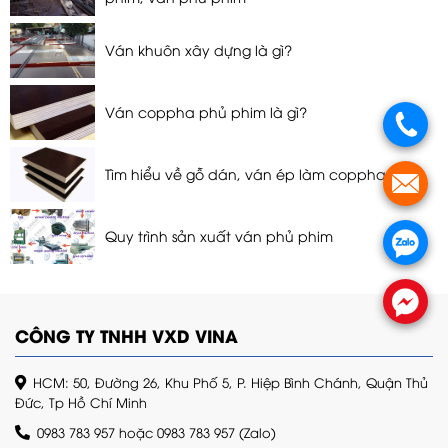
Ván khuôn xây dựng là gì?
Ván coppha phủ phim là gì?
Tìm hiểu về gỗ dán, ván ép làm coppha
Quy trình sản xuất ván phủ phim
CÔNG TY TNHH VXD VINA
HCM: 50, Đường 26, Khu Phố 5, P. Hiệp Bình Chánh, Quận Thủ
Đức, Tp Hồ Chí Minh
0983 783 957
hoặc
0983 783 957
(Zalo)