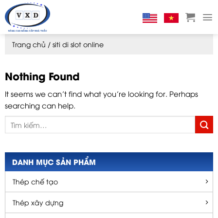
Skip
to
content
Trang chủ
/
siti di slot online
Nothing Found
It seems we can’t find what you’re looking for. Perhaps
searching can help.
DANH MỤC SẢN PHẨM
Thép chế tạo
Thép xây dựng