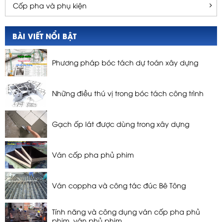
Cốp pha và phụ kiện
BÀI VIẾT NỔI BẬT
Phương pháp bóc tách dự toán xây dựng
Những điều thú vị trong bóc tách công trình
Gạch ốp lát được dùng trong xây dựng
Ván cốp pha phủ phim
Ván coppha và công tác đúc Bê Tông
Tính năng và công dụng ván cốp pha phủ
phim, ván phủ phim