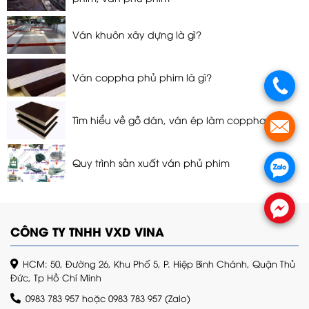
Ván khuôn xây dựng là gì?
Ván coppha phủ phim là gì?
Tìm hiểu về gỗ dán, ván ép làm coppha
Quy trình sản xuất ván phủ phim
CÔNG TY TNHH VXD VINA
HCM: 50, Đường 26, Khu Phố 5, P. Hiệp Bình Chánh, Quận Thủ
Đức, Tp Hồ Chí Minh
0983 783 957
hoặc
0983 783 957
(Zalo)